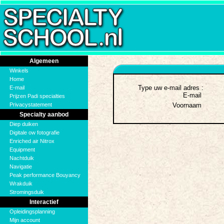
Algemeen
Winkels
Home
Type uw e-mail adres :
E-mail
E-mail
Prijzen Padi specialties
Privacystatement
Voornaam
Specialty aanbod
Diep duiken
Digitale ow fotografie
Enriched air Nitrox
Equipment
Nachtduik
Navigatie
Peak performance Bouyancy
Wrakduik
Stromingsduik
Interactief
Opleidingsplanning
Mijn account