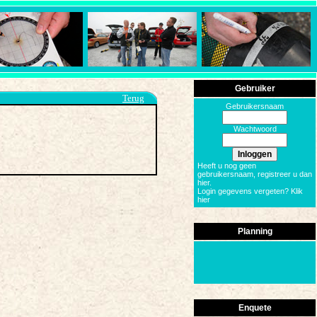
Gebruiker
Terug
Gebruikersnaam
Wachtwoord
Heeft u nog geen
gebruikersnaam, registreer u dan
hier
.
Login gegevens vergeten? Klik
hier
Planning
Enquete