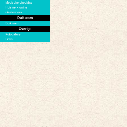
Medische checklist
Huiswerk online
Gastenboek
Duikteam
Duikteam
Overige
Fotogallery
Links