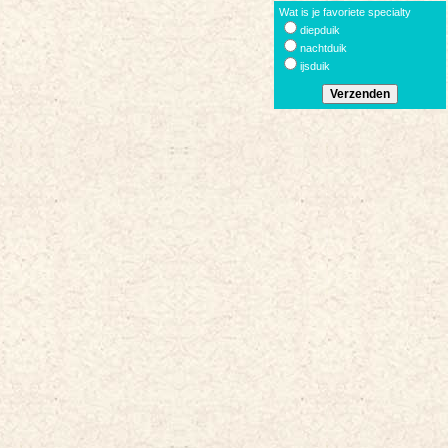
Wat is je favoriete specialty
diepduik
nachtduik
ijsduik